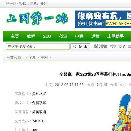
第一站 - 轻松上网从此开始！
主页
教程
SEO
创业
电商
运营
上网助手
热门标签:
站长
投资
当前位置:
>
字幕
>
美剧
>
辛普森一家S23第23季字幕打包/The.Sim
时间:
2012-06-16 11:53
来源:
射手网
作者:
sps
字幕格式：
多种格式
授权方式：
免费字幕
字幕语言：
简英双语
文件大小：
740KB
打包格式：
.rar