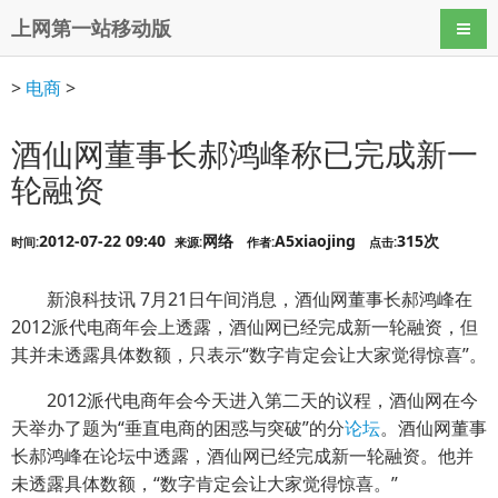
上网第一站移动版
导航
>
电商
>
酒仙网董事长郝鸿峰称已完成新一
轮融资
2012-07-22 09:40
网络
A5xiaojing
315次
时间:
来源:
作者:
点击:
新浪科技讯 7月21日午间消息，酒仙网董事长郝鸿峰在
2012派代电商年会上透露，酒仙网已经完成新一轮融资，但
其并未透露具体数额，只表示“数字肯定会让大家觉得惊喜”。
2012派代电商年会今天进入第二天的议程，酒仙网在今
天举办了题为“垂直电商的困惑与突破”的分
论坛
。酒仙网董事
长郝鸿峰在论坛中透露，酒仙网已经完成新一轮融资。他并
未透露具体数额，“数字肯定会让大家觉得惊喜。”