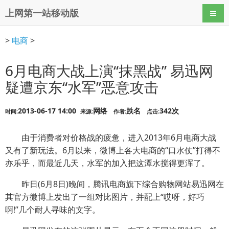
上网第一站移动版
导航
>
电商
>
6月电商大战上演“抹黑战” 易迅网
疑遭京东“水军”恶意攻击
2013-06-17 14:00
网络
跌名
342次
时间:
来源:
作者:
点击:
由于消费者对价格战的疲惫，进入2013年6月电商大战
又有了新玩法。6月以来，微博上各大电商的“口水仗”打得不
亦乐乎，而最近几天，水军的加入把这潭水搅得更浑了。
昨日(6月8日)晚间，腾讯电商旗下综合购物网站易迅网在
其官方微博上发出了一组对比图片，并配上“哎呀，好巧
啊!”几个耐人寻味的文字。