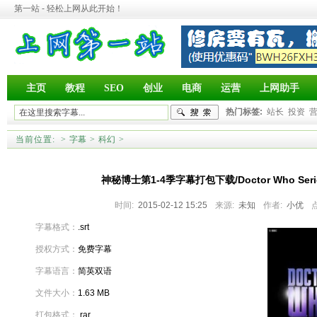
第一站 - 轻松上网从此开始！
主页
教程
SEO
创业
电商
运营
上网助手
热门标签:
站长
投资
当前位置:
>
字幕
>
科幻
>
神秘博士第1-4季字幕打包下载/Doctor Who Series 
时间:
2015-02-12 15:25
来源:
未知
作者:
小优
字幕格式：
.srt
授权方式：
免费字幕
字幕语言：
简英双语
文件大小：
1.63 MB
打包格式：
.rar