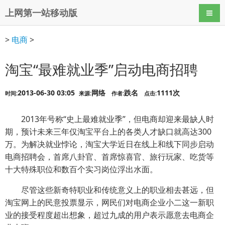
上网第一站移动版
导航
>
电商
>
淘宝“最难就业季”启动电商招聘
2013-06-30 03:05
网络
跌名
1111次
时间:
来源:
作者:
点击:
2013年号称“史上最难就业季”，但电商却迎来最缺人时
期，预计未来三年仅淘宝平台上的各类人才缺口就高达300
万。为解决就业悖论，淘宝大学近日在线上和线下同步启动
电商招聘会，首席八卦官、首席惊喜官、旅行玩家、吃货等
十大特殊职位和数百个实习岗位浮出水面。
尽管这些新奇特职业和传统意义上的职业相去甚远，但
淘宝网上的民意投票显示，网民们对电商企业小二这一新职
业的接受程度超出想象，超过九成的用户表示愿意去电商企