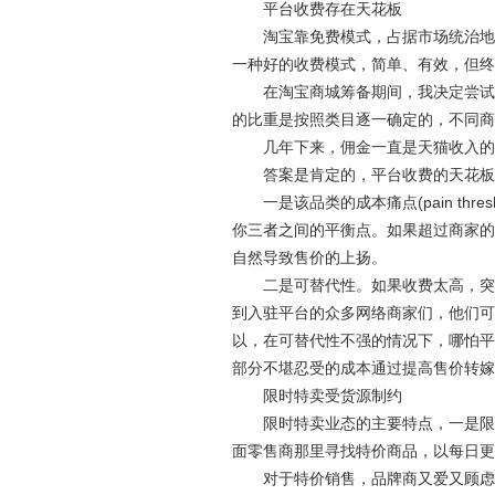
平台收费存在天花板
淘宝靠免费模式，占据市场统治地位
一种好的收费模式，简单、有效，但终
在淘宝商城筹备期间，我决定尝试一
的比重是按照类目逐一确定的，不同商
几年下来，佣金一直是天猫收入的主
答案是肯定的，平台收费的天花板
一是该品类的成本痛点(pain thr
你三者之间的平衡点。如果超过商家的
自然导致售价的上扬。
二是可替代性。如果收费太高，突破
到入驻平台的众多网络商家们，他们可
以，在可替代性不强的情况下，哪怕平
部分不堪忍受的成本通过提高售价转嫁
限时特卖受货源制约
限时特卖业态的主要特点，一是限时
面零售商那里寻找特价商品，以每日更
对于特价销售，品牌商又爱又顾虑重