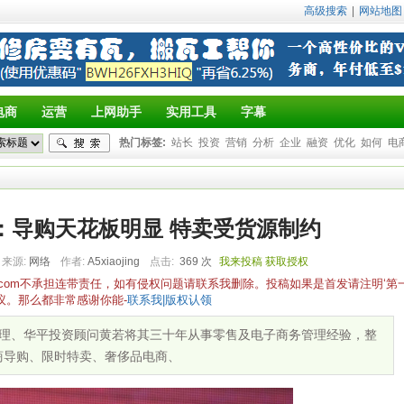
高级搜索
|
网站地图
电商
运营
上网助手
实用工具
字幕
热门标签:
站长
投资
营销
分析
企业
融资
优化
如何
电
：导购天花板明显 特卖受货源制约
来源:
网络
作者:
A5xiaojing
点击:
369 次
我来投稿
获取授权
yz.com不承担连带责任，如有侵权问题请联系我删除。投稿如果是首发请注明‘第
议。那么都非常感谢你能-
联系我|版权认领
经理、华平投资顾问黄若将其三十年从事零售及电子商务管理经验，整
商导购、限时特卖、奢侈品电商、