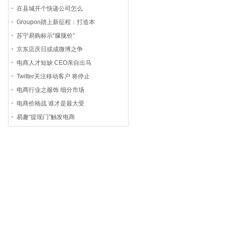
在县城开个快递公司怎么
Groupon踏上新征程：打造本
苏宁易购标示“朦胧价”
京东店庆日或成微博之争
电商人才短缺 CEO亲自出马
Twitter关注移动客户 将停止
电商行业之服饰 细分市场
电商价格战 谁才是最大受
易趣“提现门”触发电商