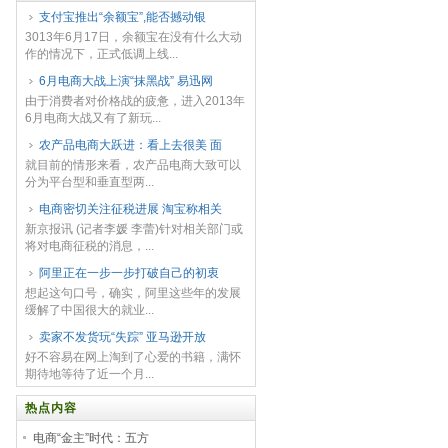
支付宝推出“余额宝”,能否撼动银
3013年6月17日，余额宝在没有什么大动
作的情况下，正式低调上线...
6月电商大战上演“抹黑战” 易迅网
由于消费者对价格战的疲惫，进入2013年
6月电商大战又有了新玩...
农产品电商大跃进：看上去很美 面
就目前的情形来看，农产品电商大致可以
分为平台型和垂直型两...
电商密切关注征税进展 淘宝称相关
新京报讯 (记者李媛 李蕾)针对相关部门或
将对电商征税的消息，...
阿里正在一步一步打破自己的初衷
想起这句口号，确实，阿里这些年的发展
缓解了中国很大的就业...
卖家不发货玩“失踪” 亚马逊开放
好不容易在网上淘到了心爱的书籍，满怀
期待地等待了近一个月...
热点内容
电商“金主”时代：五方