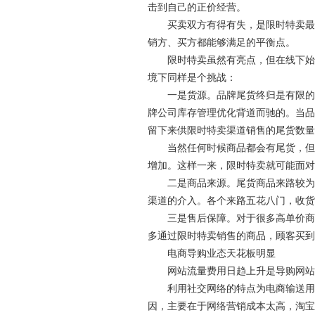
击到自己的正价经营。
买卖双方有得有失，是限时特卖最重
销方、买方都能够满足的平衡点。
限时特卖虽然有亮点，但在线下始终
境下同样是个挑战：
一是货源。品牌尾货终归是有限的，
牌公司库存管理优化背道而驰的。当品
留下来供限时特卖渠道销售的尾货数量
当然任何时候商品都会有尾货，但随
增加。这样一来，限时特卖就可能面对
二是商品来源。尾货商品来路较为复
渠道的介入。各个来路五花八门，收货
三是售后保障。对于很多高单价商品
多通过限时特卖销售的商品，顾客买到
电商导购业态天花板明显
网站流量费用日趋上升是导购网站
利用社交网络的特点为电商输送用户
因，主要在于网络营销成本太高，淘宝