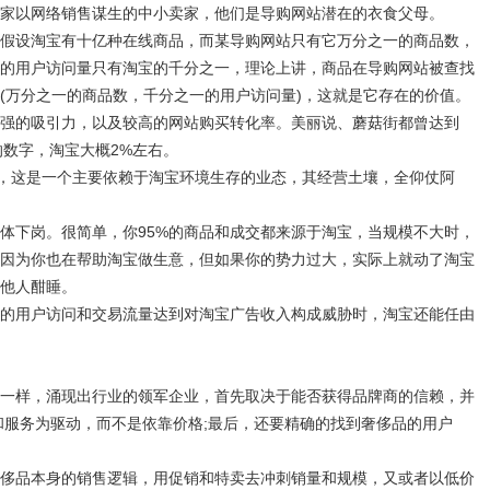
家以网络销售谋生的中小卖家，他们是导购网站潜在的衣食父母。
设淘宝有十亿种在线商品，而某导购网站只有它万分之一的商品数，
的用户访问量只有淘宝的千分之一，理论上讲，商品在导购网站被查找
(万分之一的商品数，千分之一的用户访问量)，这就是它存在的价值。
的吸引力，以及较高的网站购买转化率。美丽说、蘑菇街都曾达到
的数字，淘宝大概2%左右。
，这是一个主要依赖于淘宝环境生存的业态，其经营土壤，全仰仗阿
下岗。很简单，你95%的商品和成交都来源于淘宝，当规模不大时，
因为你也在帮助淘宝做生意，但如果你的势力过大，实际上就动了淘宝
他人酣睡。
用户访问和交易流量达到对淘宝广告收入构成威胁时，淘宝还能任由
样，涌现出行业的领军企业，首先取决于能否获得品牌商的信赖，并
和服务为驱动，而不是依靠价格;最后，还要精确的找到奢侈品的用户
品本身的销售逻辑，用促销和特卖去冲刺销量和规模，又或者以低价