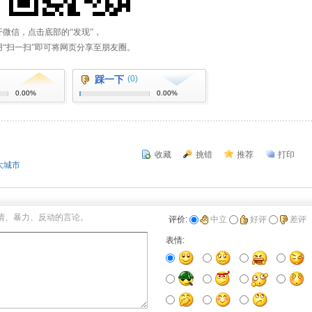
踩一下
(0)
0.00%
0.00%
收藏
挑错
推荐
打印
大城市
情、暴力、反动的言论。
评价:
中立
好评
差评
表情: