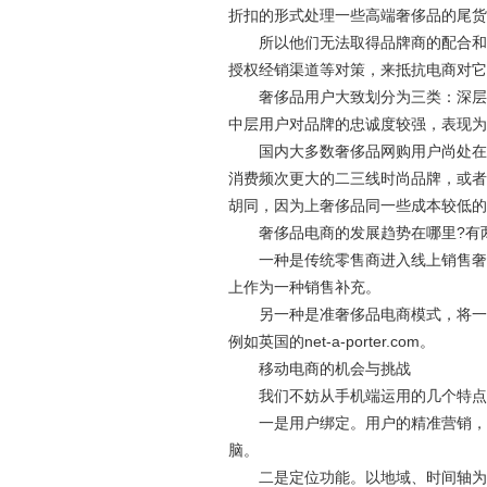
折扣的形式处理一些高端奢侈品的尾货
所以他们无法取得品牌商的配合和支
授权经销渠道等对策，来抵抗电商对它
奢侈品用户大致划分为三类：深层用
中层用户对品牌的忠诚度较强，表现为
国内大多数奢侈品网购用户尚处在浅
消费频次更大的二三线时尚品牌，或者
胡同，因为上奢侈品同一些成本较低的
奢侈品电商的发展趋势在哪里?有两
一种是传统零售商进入线上销售奢侈
上作为一种销售补充。
另一种是准奢侈品电商模式，将一些
例如英国的net-a-porter.com。
移动电商的机会与挑战
我们不妨从手机端运用的几个特点来
一是用户绑定。用户的精准营销，定
脑。
二是定位功能。以地域、时间轴为切