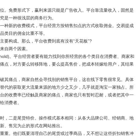
。免费形式下，赢利来源只能是广告收入。平台靠流量收入，固然是
究是一种很浅层的商务行为。
种新的收费模式，平台经营方按销售扣点的方式收取佣金。交易提成
品类目的佣金比重不等。
要构成。那么，平台收费到底有没有“天花板”?
来自两个因素。
eshold)。平台经营者要有能力找到你所经营的各个类目在消费者、商家和
痛点，对方要么转移阵地，要么提高售价，把成本转嫁给用户，其结果
其痛点，商家自然会寻找别的销售平台，这在线下零售很常见。具体
替代的获取更大流量来源的地方少之又少，几乎就是淘宝一家独占。所
台的收费率已经触及商家的痛点，商家也只有暂时忍耐，或者把其中一
给消费者。
，二是尾货特价。操作模式基本相同：从各大品牌公司、经销商、地
新、售完为止的形式在网站推出。
重。他们既要清理自己的尾货或过季商品，又不想让这些折扣销售冲