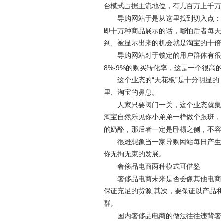
台模式占据主流地位，有几百万上千万
导购网站于是从这里找到切入点：假
即十万种商品展示的话，哪怕后者每天
到、被显示出来的机会就是淘宝的十倍
导购网站对于锁定的用户群体有很强
8%-9%的购买转化率，这是一个很高
这个业态的“天花板”是十分明显的
里、淘宝的鼻息。
人家只要阀门一关，这个业态就集体
淘宝自然乐见你小弟弟一样做个跟班，
的奶酪，那后者一定是卧榻之侧，不容
很难想象当一家导购网站每日产生的
你无拘无束的发展。
奢侈品电商两种模式可借鉴
奢侈品电商未来是否会像其他电商一
保证充足的货源;其次，要保证以产品
群。
国内奢侈品电商的做法往往违背奢侈