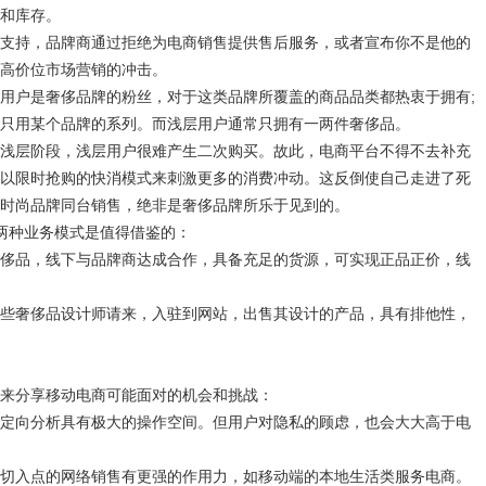
和库存。
持，品牌商通过拒绝为电商销售提供售后服务，或者宣布你不是他的
高价位市场营销的冲击。
户是奢侈品牌的粉丝，对于这类品牌所覆盖的商品品类都热衷于拥有;
只用某个品牌的系列。而浅层用户通常只拥有一两件奢侈品。
层阶段，浅层用户很难产生二次购买。故此，电商平台不得不去补充
以限时抢购的快消模式来刺激更多的消费冲动。这反倒使自己走进了死
时尚品牌同台销售，绝非是奢侈品牌所乐于见到的。
种业务模式是值得借鉴的：
品，线下与品牌商达成合作，具备充足的货源，可实现正品正价，线
奢侈品设计师请来，入驻到网站，出售其设计的产品，具有排他性，
分享移动电商可能面对的机会和挑战：
向分析具有极大的操作空间。但用户对隐私的顾虑，也会大大高于电
入点的网络销售有更强的作用力，如移动端的本地生活类服务电商。