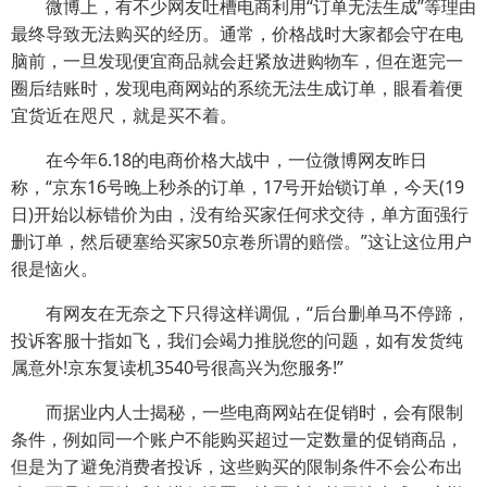
微博上，有不少网友吐槽电商利用“订单无法生成”等理由
最终导致无法购买的经历。通常，价格战时大家都会守在电
脑前，一旦发现便宜商品就会赶紧放进购物车，但在逛完一
圈后结账时，发现电商网站的系统无法生成订单，眼看着便
宜货近在咫尺，就是买不着。
在今年6.18的电商价格大战中，一位微博网友昨日
称，“京东16号晚上秒杀的订单，17号开始锁订单，今天(19
日)开始以标错价为由，没有给买家任何求交待，单方面强行
删订单，然后硬塞给买家50京卷所谓的赔偿。”这让这位用户
很是恼火。
有网友在无奈之下只得这样调侃，“后台删单马不停蹄，
投诉客服十指如飞，我们会竭力推脱您的问题，如有发货纯
属意外!京东复读机3540号很高兴为您服务!”
而据业内人士揭秘，一些电商网站在促销时，会有限制
条件，例如同一个账户不能购买超过一定数量的促销商品，
但是为了避免消费者投诉，这些购买的限制条件不会公布出