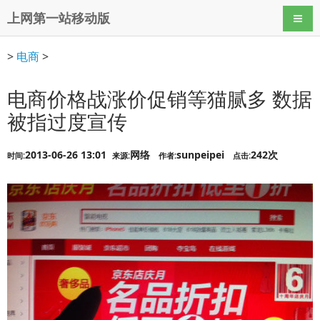
上网第一站移动版
导航
>
电商
>
电商价格战涨价促销等猫腻多 数据
被指过度宣传
2013-06-26 13:01
网络
sunpeipei
242次
时间:
来源:
作者:
点击: