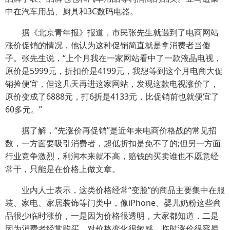
中在汽车用品、厨具和3C数码电器。
据《北京青年报》报道，市民张先生就遇到了电商网站
涨价促销的情况，他认为这种促销简直就是拿消费者当傻
子。张先生说，“上个月我在一家网站看中了一款液晶电视，
原价是5999元，折扣价是4199元，我想等到这个月电商大促
销捡便宜，但这几天再进这家网站，发现这款电视涨价了，
原价变成了6888元，打6折是4133元，比促销前也就便宜了
60多元。”
据了解，“先涨价再促销”是近年来电商价格战的常见招
数，一方面要吸引消费者，超低折扣是免不了的;但另一方面
行业竞争激烈，利润本来就不高，赔钱的买卖谁也不愿意经
常干，只能是在价格上做文章。
业内人士表示，这类价格经常“变脸”的商品主要集中在服
装、家电、家居装饰等门类中，像iPhone、婴儿奶粉这些商
品很少临时涨价，一是因为价格很透明，大家都知道，二是
因为消费者经常购买，对价格变化很敏感，临时涨价很容易