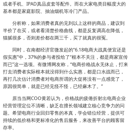
或者手机、IPAD真品皮套等配件。而在大家电类目幅度大的
基本都是家庭影院、抽油烟机等冷门产品。
分析称，如果消费者真的见到以上这样的商品，建议到
半价了在买，或者看清楚价格曲线，都是反复调高在降低，
猫腻很多，否则差价都在两三千，买了就真的很冤。
同时，在南都经济官微发起的“6.18电商大战真便宜还是
假实惠”中，37%的参与者投给了“根本不关注，都是商家宣传
而已”这一选项。有微博网友称，“电商价格战永无休止，打来
打去消费者实际根本就没得到什么实惠，都是口水战而已，
再打几次估计消费者对电商所谓的大促将没有一点感觉了，
原因很简单，就是已经见怪不怪，已经麻木了。”
原当当网COO黄若认为，价格战的疲倦折射出电商企业
经营管理定位不清晰，缺乏在擅长领域建立核心竞争力的问
题。希望电商行业回归零售的本真，学会错位经营，提供可
持续的低价格和更标准化的售后服务，来改善平台的顾客留
存率。