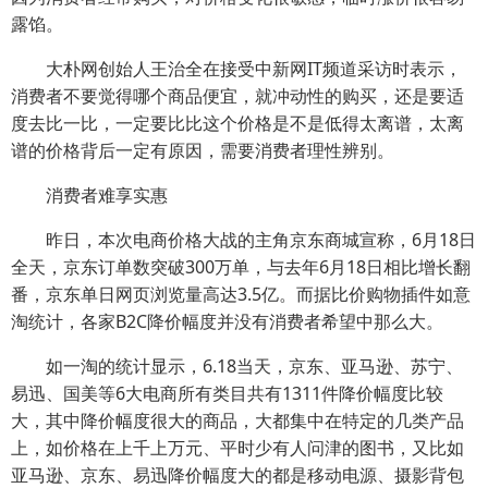
露馅。
大朴网创始人王治全在接受中新网IT频道采访时表示，
消费者不要觉得哪个商品便宜，就冲动性的购买，还是要适
度去比一比，一定要比比这个价格是不是低得太离谱，太离
谱的价格背后一定有原因，需要消费者理性辨别。
消费者难享实惠
昨日，本次电商价格大战的主角京东商城宣称，6月18日
全天，京东订单数突破300万单，与去年6月18日相比增长翻
番，京东单日网页浏览量高达3.5亿。而据比价购物插件如意
淘统计，各家B2C降价幅度并没有消费者希望中那么大。
如一淘的统计显示，6.18当天，京东、亚马逊、苏宁、
易迅、国美等6大电商所有类目共有1311件降价幅度比较
大，其中降价幅度很大的商品，大都集中在特定的几类产品
上，如价格在上千上万元、平时少有人问津的图书，又比如
亚马逊、京东、易迅降价幅度大的都是移动电源、摄影背包