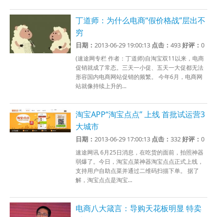
丁道师：为什么电商“假价格战”层出不
穷
日期：
2013-06-29 19:00:13
点击：
493
好评：
0
(速途网专栏 作者：丁道师)自淘宝双11以来，电商
促销就成了常态。三天一小促、五天一大促都无法
形容国内电商网站促销的频繁。 今年6月，电商网
站就像持续上升的...
淘宝APP“淘宝点点” 上线 首批试运营3
大城市
日期：
2013-06-29 17:00:13
点击：
332
好评：
0
速途网讯 6月25日消息，在吃货的面前，拍照神器
弱爆了。今日，淘宝点菜神器淘宝点点正式上线，
支持用户自助点菜并通过二维码扫描下单。 据了
解，淘宝点点是淘宝...
电商八大箴言：导购天花板明显 特卖