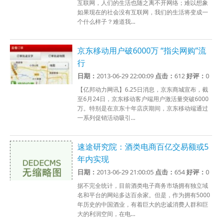
互联网，人们的生活也随之离不开网络；难以想象
如果现在的社会没有互联网，我们的生活将变成一
个什么样子？难道我...
京东移动用户破6000万 “指尖网购”流
行
日期：
2013-06-29 22:00:09
点击：
612
好评：
0
【亿邦动力网讯】6.25日消息，京东商城宣布，截
至6月24日，京东移动客户端用户激活量突破6000
万。特别是在京东十年店庆期间，京东移动端通过
一系列促销活动吸引...
速途研究院：酒类电商百亿交易额或5
年内实现
日期：
2013-06-29 21:00:05
点击：
654
好评：
0
据不完全统计，目前酒类电子商务市场拥有独立域
名和平台的网站多达百余家。但是，作为拥有5000
年历史的中国酒业，有着巨大的忠诚消费人群和巨
大的利润空间，在电...