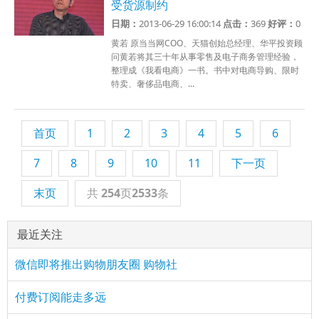
受货源制约
日期：
2013-06-29 16:00:14
点击：
369
好评：
0
黄若 原当当网COO、天猫创始总经理、华平投资顾
问黄若将其三十年从事零售及电子商务管理经验，
整理成《我看电商》一书。书中对电商导购、限时
特卖、奢侈品电商、...
首页
1
2
3
4
5
6
7
8
9
10
11
下一页
末页
共
254
页
2533
条
最近关注
微信即将推出购物朋友圈 购物社
付费订阅能走多远