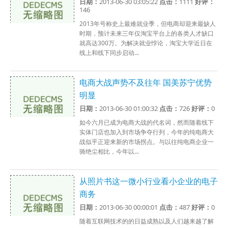
日期：
2013-06-30 03:05:22
点击：
1111
好评：
146
2013年号称史上最难就业季，但电商却迎来最缺人
时期，预计未来三年仅淘宝平台上的各类人才缺口
就高达300万。为解决就业悖论，淘宝大学近日在
线上和线下同步启动...
电商大战声势不及往年 国美苏宁优势
明显
日期：
2013-06-30 01:00:32
点击：
726
好评：
0
如今六月已成为电商大战的代名词，然而随着线下
实体门店也加入到市场争夺行列，今年的纯电商大
战似乎正迎来新的市场拐点。与以往纯电商企业一
骑绝尘相比，今年以...
从照片书这一微小行业看小企业的电子
商务
日期：
2013-06-30 00:00:01
点击：
487
好评：
0
随着互联网技术的的日益成熟以及人们越来越了解