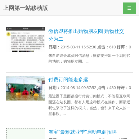
上网第一站移动版
导航
微信即将推出购物朋友圈 购物社交一
分为二
日期：
2015-03-11 15:52:30
点击：
610
好评：
0
来自逆袭会成员时信消息：微信要推出一个划时代
的功能：购物朋友圈。...
付费订阅能走多远
日期：
2014-08-14 09:57:52
点击：
430
好评：
0
最近圈子里面很盛行付费订阅模式，不管是互联网
圈还在站长圈。都有人用这种模式在操作。而最近
我也采取了这样的模式，当然，也引来了众人的一
些非议。...
淘宝“最难就业季”启动电商招聘