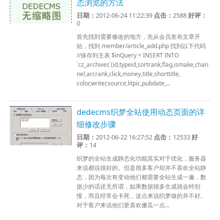
态浏览的方法
日期：
2012-06-24 11:22:39
点击：
2588
好评：
0
首先找到需要修改的地方，先从会员发布文章开
始，找到 member/article_add.php 找到以下代码
//保存到主表 $inQuery = INSERT INTO
`cz_archives`(id,typeid,sortrank,flag,ismake,chan
nel,arcrank,click,money,title,shorttitle,
color,writer,source,litpic,pubdate,...
dedecms织梦全站使用动态页面的详
细修改步骤
日期：
2012-06-22 16:27:52
点击：
12533
好
评：
14
织梦的全站生成静态化功能其实对于优化，服务器
来说都说很好的。但是很多客户却并不喜欢全站静
态，因为每次有变动他们都需要全站生成一遍，数
据少的话还无所谓，如果数据很多生成就会特别
慢，而且经常会卡死，这点来说织梦做的并不好。
对于客户来说他们更喜欢傻瓜一点...