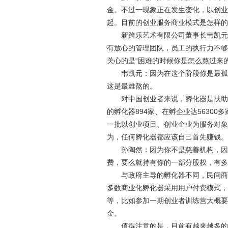
金。不过一现象正在发生变化，以创业
起。目前的创业服务商业模式是怎样的
新跨乐艺术有限公司董事长韦凯元在
有放心的管理团队，员工的执行力不够
关心的是“困难的时候你是怎么熬过来的
韦凯元：因为在这个阶段你是最孤独
这是最难熬的。
对中国创业者来说，孵化器是扶助创
的孵化器894家、在孵企业达5630
一批以创业项目、创业企业为服务对象
为，任何孵化器都应该自己首先赚钱。
孙陶然：因为你不是慈善机构，因为
费，要么就持有你的一部分股权，有多
与政府主导的孵化器不同，民间商业
多数商业化孵化器采用用户付费模式，
等，比如参加一期创业者训练营大概要
金。
值得注意的是，目前有越来越多的媒