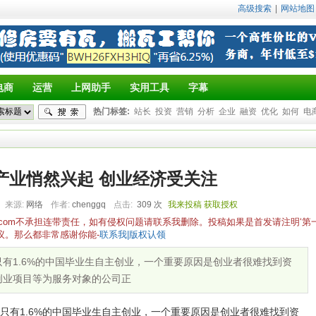
高级搜索
|
网站地图
电商
运营
上网助手
实用工具
字幕
热门标签:
站长
投资
营销
分析
企业
融资
优化
如何
电
产业悄然兴起 创业经济受关注
来源:
网络
作者:
chenggq
点击:
309 次
我来投稿
获取授权
yz.com不承担连带责任，如有侵权问题请联系我删除。投稿如果是首发请注明‘第
议。那么都非常感谢你能-
联系我|版权认领
有1.6%的中国毕业生自主创业，一个重要原因是创业者很难找到资
创业项目等为服务对象的公司正
有1.6%的中国毕业生自主创业，一个重要原因是创业者很难找到资