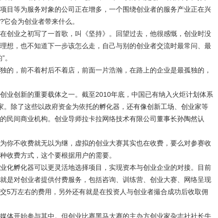
项目等为服务对象的公司正在增多，一个围绕创业者的服务产业正在兴
?它会为创业者带来什么。
创业之初写了一首歌，叫《坚持》。回望过去，他很感慨，创业时没
理想，也不知道下一步该怎么走，自己与别的创业者交流时最常问、最
”。
的，前不着村后不着店，前面一片浩瀚，在路上的企业是最孤独的，
业创新的重要载体之一。截至2010年底，中国已有纳入火炬计划体系
0多家。除了这些以政府资金为依托的孵化器，还有像创新工场、创业家等
的民间商业机构。创业导师拉卡拉网络技术有限公司董事长孙陶然认
你不收费就无以为继，虚拟的创业大赛其实也在收费，要么对参赛收
种收费方式，这个要根据用户的需要。
化孵化器可以更灵活地选择项目，实现资本与创业企业的对接。目前
就是对创业者提供付费服务，包括咨询、训练营、创业大赛、网络呈现
交5万左右的费用，另外还有就是在投资人与创业者撮合成功后收取佣
体开始参与其中。但创业比赛黑马大赛的主办方创业家杂志社社长牛