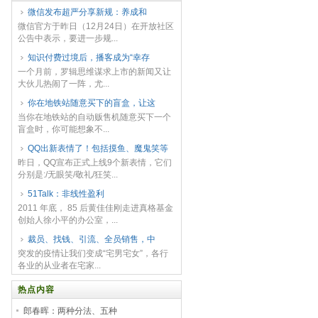
微信发布超严分享新规：​养成和
微信官方于昨日（12月24日）在开放社区
公告中表示，要进一步规...
知识付费过境后，播客成为“幸存
一个月前，罗辑思维谋求上市的新闻又让
大伙儿热闹了一阵，尤...
你在地铁站随意买下的盲盒，让这
当你在地铁站的自动贩售机随意买下一个
盲盒时，你可能想象不...
QQ出新表情了！包括摸鱼、魔鬼笑等
昨日，QQ宣布正式上线9个新表情，它们
分别是:/无眼笑/敬礼/狂笑...
51Talk：非线性盈利
2011 年底， 85 后黄佳佳刚走进真格基金
创始人徐小平的办公室，...
裁员、找钱、引流、全员销售，中
突发的疫情让我们变成“宅男宅女”，各行
各业的从业者在宅家...
热点内容
郎春晖：两种分法、五种