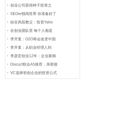
创业公司获得种子投资之
SEOer独闯世界 你准备好了
硅谷风投教父：投资Yaho
在创业团队里 每个人都是
李开复：O2O将会改变中国
李开复：从职业经理人到
李彦宏创业12年：企业家精
Discuz!联合A5推荐：亲密接
VC选择初创企业的投资公式