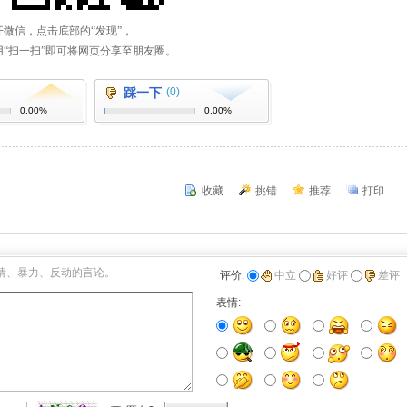
踩一下
(0)
0.00%
0.00%
收藏
挑错
推荐
打印
情、暴力、反动的言论。
评价:
中立
好评
差评
表情: