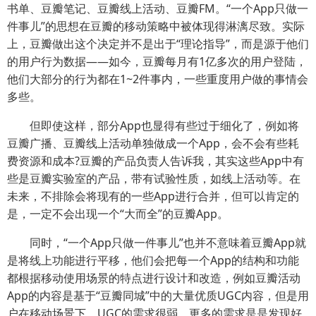
书单、豆瓣笔记、豆瓣线上活动、豆瓣FM。“一个App只做一
件事儿”的思想在豆瓣的移动策略中被体现得淋漓尽致。实际
上，豆瓣做出这个决定并不是出于“理论指导”，而是源于他们
的用户行为数据——如今，豆瓣每月有1亿多次的用户登陆，
他们大部分的行为都在1~2件事内，一些重度用户做的事情会
多些。
但即使这样，部分App也显得有些过于细化了，例如将
豆瓣广播、豆瓣线上活动单独做成一个App，会不会有些耗
费资源和成本?豆瓣的产品负责人告诉我，其实这些App中有
些是豆瓣实验室的产品，带有试验性质，如线上活动等。在
未来，不排除会将现有的一些App进行合并，但可以肯定的
是，一定不会出现一个“大而全”的豆瓣App。
同时，“一个App只做一件事儿”也并不意味着豆瓣App就
是将线上功能进行平移，他们会把每一个App的结构和功能
都根据移动使用场景的特点进行设计和改造，例如豆瓣活动
App的内容是基于“豆瓣同城”中的大量优质UGC内容，但是用
户在移动场景下，UGC的需求很弱，更多的需求是是发现好