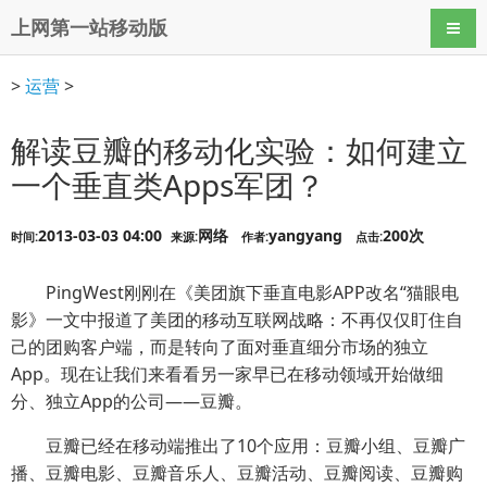
上网第一站移动版
导航
>
运营
>
解读豆瓣的移动化实验：如何建立
一个垂直类Apps军团？
2013-03-03 04:00
网络
yangyang
200次
时间:
来源:
作者:
点击:
PingWest刚刚在《美团旗下垂直电影APP改名“猫眼电
影》一文中报道了美团的移动互联网战略：不再仅仅盯住自
己的团购客户端，而是转向了面对垂直细分市场的独立
App。现在让我们来看看另一家早已在移动领域开始做细
分、独立App的公司——豆瓣。
豆瓣已经在移动端推出了10个应用：豆瓣小组、豆瓣广
播、豆瓣电影、豆瓣音乐人、豆瓣活动、豆瓣阅读、豆瓣购