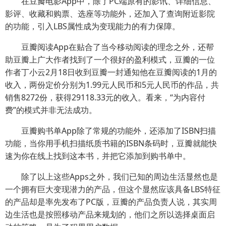
在豆瓣电影App中，除了PC端原有的影讯、详细信息、
影评、收藏和购票、选座等功能外，还加入了查询附近影院
的功能，引入LBS属性成为变现能力的有力保障。
豆瓣阅读App在贴合了当今移动阅读的理念之外，还帮
助豆瓣上广大作者找到了一个很好的盈利模式，豆瓣的一位
作者丁小云2月18日收到豆瓣一封通知他在豆瓣阅读的1月的
收入，两份定价分别为1.99元人民币和5元人民币的作品，共
销售8272份，获得29118.33元的收入。看来，“为内容付
费”的模式并非无法成功。
豆瓣购书单App除了常规的功能外，还添加了ISBN扫描
功能，当你用手机扫描纸质书籍的ISBN条码时，豆瓣就能快
速为你在线上找到这本书，并把它添加到购书单中。
除了以上这些Apps之外，我们已知的周边生活显然也是
一个拥有巨大变现潜力的产品，但这个显然应该具备LBS特征
的产品却是率先发布了PC版，豆瓣的产品负责人说，其实周
边生活也是按照移动产品来规划的，他们之所以选择桌面启