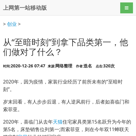
上网第一站移动版
导航
>
创业
>
从“至暗时刻”到拿下品类第一，他
们做对了什么？
2020-12-26 07:47
网络整理
迭名
320次
时间:
来源:
作者:
点击:
2020年，因为疫情，家装行业经历了前所未有的“至暗时
刻”。
岁末回看，有人步步后退，有人逆风前行，后者如喜临门和
索菲亚。
2020年，喜临门从去年
天猫
住宅家具类第15名跃升为今年的
第5名，床垫销售位列第一;而索菲亚，则在今年双11蝉联天