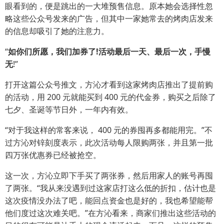
眼看到的，便是跳出的一大堆预售信息。原本她会选择性忽
略这些公众号发来的广告，但其中一家她常去的烤肉店发来
的信息却吸引了她的注意力。
“
如你们所愿，我们加券了!活动最后一天、最后一次，手慢
无
!”
打开这篇公众号推文，方沁才看到这家烤肉店推出了提前购
的活动，用 200 元就能买到 400 元的代金券，购买之后除了
七夕、圣诞等节日外，一年内有效。
“对于我这样的常客来说， 400 元的券囤再多都能用完。”不
过方沁对锌刻度表示，此次活动每人限购两张，并且第一批
四万张优惠券已经被抢空。
这一次，方沁立即下手买了两张券，然后用家人的账号再囤
了两张。“我从来没遇到过这家店打这么低的折扣，估计也是
这次疫情没办法了吧，能回点资金也是好的，我也希望能帮
他们度过这次难关吧。”在方沁看来，商家们推出这些活动的