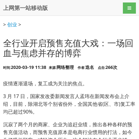
上网第一站移动版
导航
>
创业
>
全行业开启预售充值大戏：一场回
血与焦虑并存的博弈
2020-03-19 11:38
网络整理
迭名
266次
时间:
来源:
作者:
点击:
疫情逐渐退场，复工成为关注的焦点。
3 月 17 日，国家发改委新闻发言人孟玮在新闻发布会上介
绍，目前，除湖北等个别省份外，全国其他省(区、市)复工率
均已超过90%。
沉寂了两个月的商家、企业为追赶业绩，推出各种各样的预
售充值活动，而预售充值原本是电商行业惯用的打法，如今