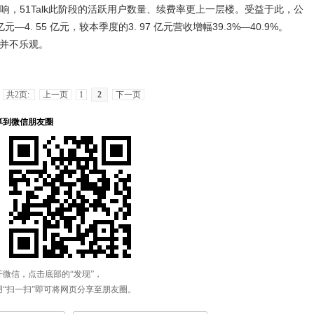
，51Talk此阶段的活跃用户数量、续费率更上一层楼。受益于此，公
 亿元—4. 55 亿元，较本季度的3. 97 亿元营收增幅39.3%—40.9%。
利并不乐观。
共2页:
上一页
1
2
下一页