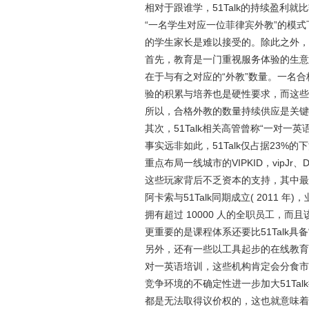
相对于跟谁学，51Talk的持续盈利就
“一名学生对应一位菲律宾外教”的模
的学生家长是难以接受的。除此之外，5
首先，教育是一门重视服务体验的生意
在于与有之对应的“外教”数量。一名
验的积累与培养也是硬性要求，而这些
所以，合格外教的数量持续供应是关键
其次，51Talk相关高管曾称“一对
事实远非如此，51Talk仅占据23
重点布局一线城市的VIPKID，vipJ
这些玩家背后不乏资本的支持，其中最
阿卡索与51Talk同期成立( 2011 
拥有超过 10000 人的全职员工，而
更重要的是课程体系还要比51Talk具备
另外，还有一些以工具起步的在线教育
对一英语培训，这些机构肯定会分食市场
竞争环境的不确定性进一步加大51Ta
都是无法取得议价权的，这也就意味着