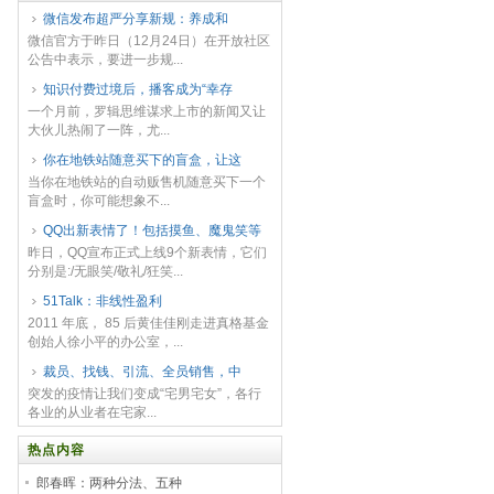
微信发布超严分享新规：​养成和
微信官方于昨日（12月24日）在开放社区
公告中表示，要进一步规...
知识付费过境后，播客成为“幸存
一个月前，罗辑思维谋求上市的新闻又让
大伙儿热闹了一阵，尤...
你在地铁站随意买下的盲盒，让这
当你在地铁站的自动贩售机随意买下一个
盲盒时，你可能想象不...
QQ出新表情了！包括摸鱼、魔鬼笑等
昨日，QQ宣布正式上线9个新表情，它们
分别是:/无眼笑/敬礼/狂笑...
51Talk：非线性盈利
2011 年底， 85 后黄佳佳刚走进真格基金
创始人徐小平的办公室，...
裁员、找钱、引流、全员销售，中
突发的疫情让我们变成“宅男宅女”，各行
各业的从业者在宅家...
热点内容
郎春晖：两种分法、五种