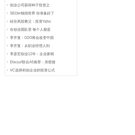
创业公司获得种子投资之
SEOer独闯世界 你准备好了
硅谷风投教父：投资Yaho
在创业团队里 每个人都是
李开复：O2O将会改变中国
李开复：从职业经理人到
李彦宏创业12年：企业家精
Discuz!联合A5推荐：亲密接
VC选择初创企业的投资公式