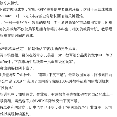
比较令人担忧。
式下很难摊薄成本，实现毛利的提升则主要依赖涨价，这对于三四线城市
1Talk“一对一”模式本身的业务增长面临着关键困难。
，“一对一业务”学生数量的增加，尚可通过高额的市场费用实现，困难
合格的外教绝不仅仅局限是拥有菲籍的本科生，相关的教育常识、教学经
很难在短时间内速成。
。
一英语培训格局已定”，怕是低估了该领域的竞争风险。
%的下沉市场份额。目前在线青少儿英语一对一教育细分品类的竞争中，除了
r、DaDa外，下沉市场中活跃着一批重量级的玩家，
突出的要数阿卡索了。
年)，业务也与51Talk神似——“菲教+下沉市场”。最新数据显示，阿卡索目前
且该公司是 2019 年实现了国内首个完成100%外教持证查询的培训机构，
“性价比”。
培训机构，如猿辅导、作业帮、有道教育等也在加码布局自己的线上一
份额。当然也不排除VIPKID降维突击下沉市场。
lk持续盈利的难度，历史也早已证明，处于“军阀混战”的行业阶段，公司
难以实现持续盈利。