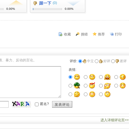
踩一下
(0)
0.00%
0.00%
收藏
挑错
推荐
打印
情、暴力、反动的言论。
评价:
中立
好评
差评
表情:
匿名?
发表评论
进入详细评论页>>