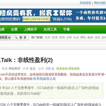
高级搜索
|
网站地图
电商
运营
上网助手
实用工具
字幕
热门标签:
站长
投资
营销
分析
企业
网站
融资
优化
如
1Talk：非线性盈利(2)
来源:
网络整理
作者:
迭名
点击:
250 次
我来投稿
获取授权
yz.com不承担连带责任，如有侵权问题请联系我删除。投稿如果是首发请注明‘第
议。那么都非常感谢你能-
联系我|版权认领
019 年Q4 八个完整季度中，51Talk的非一线城市(除北上广深外)的现金
船高的是，此阶段51Talk的“
19 年Q4 八个完整季度中，51Talk的非一线城市(除北上广深外)的现金收入