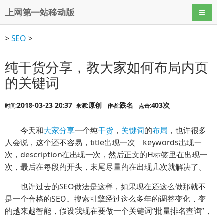
上网第一站移动版
导航
>
SEO
>
纯干货分享，教大家如何布局内页
的关键词
2018-03-23 20:37
原创
跌名
403次
时间:
来源:
作者:
点击:
今天和
大家
分享
一个纯
干货
，
关键词
的
布局
，也许很多
人会说，这个还不容易，title出现一次，keywords出现一
次，description在出现一次，然后正文的H标签里在出现一
次，最后在每段的开头，末尾尽量的在出现几次就解决了。
也许过去的SEO做法是这样，如果现在还这么做那就不
是一个合格的SEO。搜索引擎经过这么多年的调整变化，变
的越来越智能，假设我现在要做一个关键词“批量排名查询”，