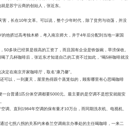
。他就是苏宁云商的创始人，张近东。
害，长在10年文革。可以说，整个少年时代，除了贫穷与动荡，并没
岁的他挤过高考独木桥，考入南京师大，并于4年后分配到当地一家国
50多块已经算是很高的工资了，而且国有企业是铁饭碗，旱涝保收。
喝了几杯咖啡后，张近东才知道自己的工资不过如此，“喝5杯咖啡就没
决定在南京开家咖啡厅，取名“康乃馨”。
可以，一到夏天，屋里热得跟个蒸笼似的，顾客哪里有心思喝咖啡
台普通1匹分体空调都要5000元。最主要的是空调不是想安就能安
。
空调。直到1984年空调的保有量才10万台，而同期洗衣机、电视机、
过七拐八拐的关系约来春兰空调南京办事处的主任喝咖啡，一来二