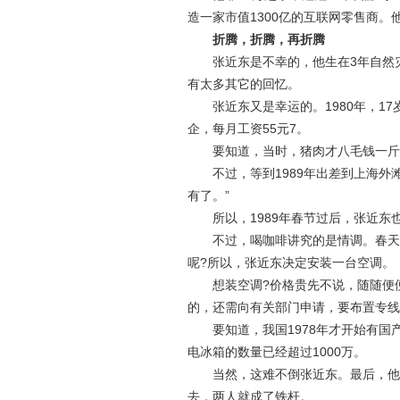
造一家市值1300亿的互联网零售商
折腾，折腾，再折腾
张近东是不幸的，他生在3年自然灾
有太多其它的回忆。
张近东又是幸运的。1980年，17
企，每月工资55元7。
要知道，当时，猪肉才八毛钱一斤，
不过，等到1989年出差到上海外滩
有了。”
所以，1989年春节过后，张近东也
不过，喝咖啡讲究的是情调。春天还
呢?所以，张近东决定安装一台空调。
想装空调?价格贵先不说，随随便便一
的，还需向有关部门申请，要布置专线
要知道，我国1978年才开始有国产
电冰箱的数量已经超过1000万。
当然，这难不倒张近东。最后，他通
去，两人就成了铁杆。