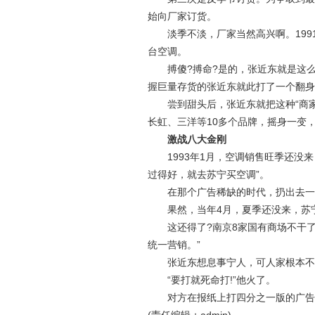
始向厂家订货。
淡季不淡，厂家当然高兴啊。1991
台空调。
搏傻?搏命?是的，张近东就是这么胆
握巨量存货的张近东就此打了一个翻身仗
尝到甜头后，张近东就把这种“商家
长虹、三洋等10多个品牌，摇身一变
激战八大金刚
1993年1月，空调销售旺季还没来
过得好，就去苏宁买空调”。
在那个广告稀缺的时代，扔出去一张
果然，当年4月，夏季还没来，苏宁的
这还得了?南京8家国有商场不干了
统一营销。”
张近东想息事宁人，可人家根本不
“要打就死命打!”他火了。
对方在报纸上打四分之一版的广告