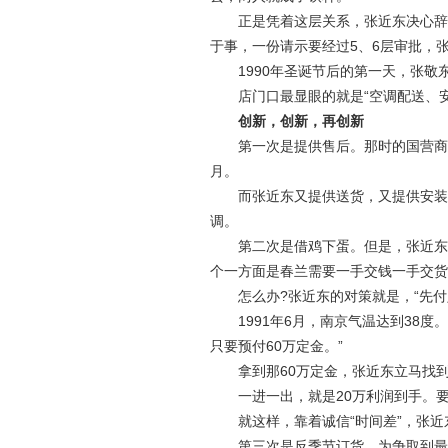
正是凭着这层关系，张近东决心辞职
于事，一份请示要经过5、6层审批，
1990年圣诞节后的第一天，张敬东在
店门口最显眼的就是“空调配送、安装
创新，创新，再创新
第一次是提供售后。那时的国营商场
月。
而张近东又提供送货，又提供安装、
调。
第二次是借鸡下蛋。但是，张近东的
个一方面是春兰需要一手交钱一手交货
怎么办?张近东的对策就是，“先付定
1991年6月，南京气温达到38度。
只要预付60万定金。”
拿到那60万定金，张近东立马找到
一进一出，就是20万利润到手。要知
就这样，靠着诚信“时间差”，张近东
第三次是反季节订货。为争取到最优