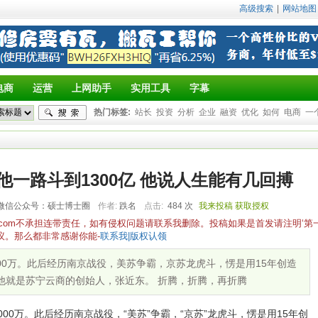
高级搜索
|
网站地图
电商
运营
上网助手
实用工具
字幕
热门标签:
站长
投资
分析
企业
融资
优化
如何
电商
一
他一路斗到1300亿 他说人生能有几回搏
微信公众号：硕士博士圈
作者:
跌名
点击:
484 次
我来投稿
获取授权
yz.com不承担连带责任，如有侵权问题请联系我删除。投稿如果是首发请注明‘第
议。那么都非常感谢你能-
联系我|版权认领
000万。此后经历南京战役，美苏争霸，京苏龙虎斗，愣是用15年创造
。他就是苏宁云商的创始人，张近东。 折腾，折腾，再折腾
0万。此后经历南京战役，“美苏”争霸，“京苏”龙虎斗，愣是用15年创