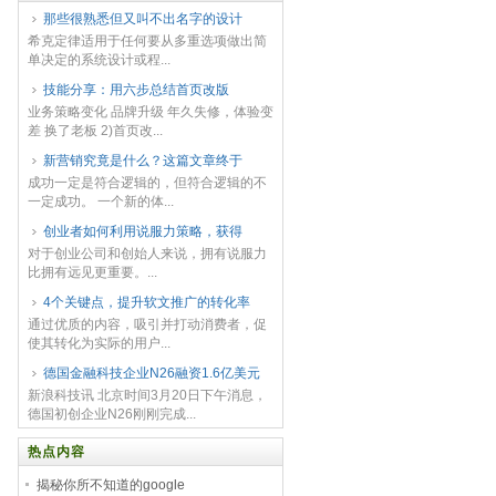
那些很熟悉但又叫不出名字的设计
希克定律适用于任何要从多重选项做出简
单决定的系统设计或程...
技能分享：用六步总结首页改版
业务策略变化 品牌升级 年久失修，体验变
差 换了老板 2)首页改...
新营销究竟是什么？这篇文章终于
成功一定是符合逻辑的，但符合逻辑的不
一定成功。 一个新的体...
创业者如何利用说服力策略，获得
对于创业公司和创始人来说，拥有说服力
比拥有远见更重要。...
4个关键点，提升软文推广的转化率
通过优质的内容，吸引并打动消费者，促
使其转化为实际的用户...
德国金融科技企业N26融资1.6亿美元
新浪科技讯 北京时间3月20日下午消息，
德国初创企业N26刚刚完成...
热点内容
揭秘你所不知道的google