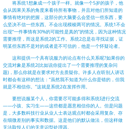
将系统1想象成一个孩子一样。就像一个5岁的孩子，他
会从因果关系的角度来看待所有事物，并且对他们所知道的
事情有绝对的把握，这部分的大脑要么会坚信一些东西，要
么坚决不信一些东西。不会出现模棱两可的情况。系统1不会
出现“一件事情有30%的可能性是真的”的情况，因为这种情况
需要推理，而这是系统2的工作。系统2总是在寻找证据，证
明某些东西不是对的或者是不可信的，他是一个怀疑论者。
这和提供一个具有说服力的论点有什么关系呢?如果你的
交流对象是系统2(比如说你提出了一个需要推理的复杂问
题)，那么你就是在要求对方去质疑你。许多人在听别人讲话
时都会有这样的想法：“虽然我不知道为什么你是错的，但我
就是不相信你。”这就是系统2在发挥作用。
要想说服某个人，你需要尽可能多得和系统I进行交流
——小孩、实习生——这些都是愿意相信你的人。但是问题
是，大多数科技行业从业人士表达观点时都会采用复杂、存
在细微差别的事实和数据。这是他们的默认做法，但这样做
无法取悦人们的无意识型处理器。