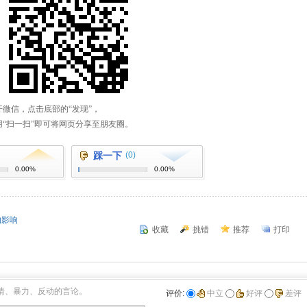
踩一下
(0)
0.00%
0.00%
的影响
收藏
挑错
推荐
打印
情、暴力、反动的言论。
评价:
中立
好评
差评