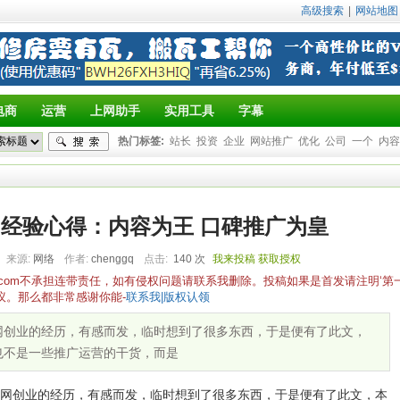
高级搜索
|
网站地图
电商
运营
上网助手
实用工具
字幕
热门标签:
站长
投资
企业
网站推广
优化
公司
一个
内容
经验心得：内容为王 口碑推广为皇
来源:
网络
作者:
chenggq
点击:
140 次
我来投稿
获取授权
yz.com不承担连带责任，如有侵权问题请联系我删除。投稿如果是首发请注明‘第
议。那么都非常感谢你能-
联系我|版权认领
网创业的经历，有感而发，临时想到了很多东西，于是便有了此文，
也不是一些推广运营的干货，而是
创业的经历，有感而发，临时想到了很多东西，于是便有了此文，本