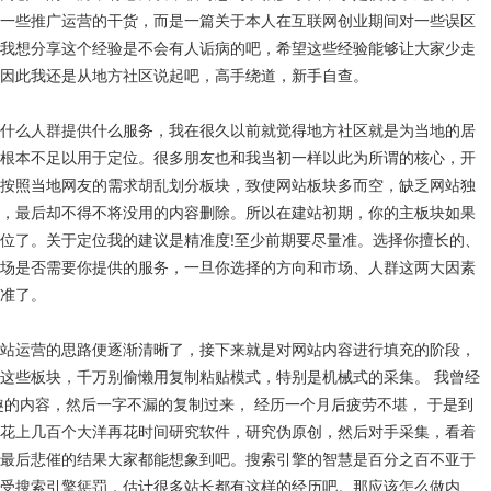
一些推广运营的干货，而是一篇关于本人在互联网创业期间对一些误区
我想分享这个经验是不会有人诟病的吧，希望这些经验能够让大家少走
因此我还是从地方社区说起吧，高手绕道，新手自查。
么人群提供什么服务，我在很久以前就觉得地方社区就是为当地的居
根本不足以用于定位。很多朋友也和我当初一样以此为所谓的核心，开
按照当地网友的需求胡乱划分板块，致使网站板块多而空，缺乏网站独
，最后却不得不将没用的内容删除。所以在建站初期，你的主板块如果
位了。关于定位我的建议是精准度!至少前期要尽量准。选择你擅长的、
场是否需要你提供的服务，一旦你选择的方向和市场、人群这两大因素
准了。
运营的思路便逐渐清晰了，接下来就是对网站内容进行填充的阶段，
这些板块，千万别偷懒用复制粘贴模式，特别是机械式的采集。 我曾经
趣的内容，然后一字不漏的复制过来， 经历一个月后疲劳不堪， 于是到
花上几百个大洋再花时间研究软件，研究伪原创，然后对手采集，看着
最后悲催的结果大家都能想象到吧。搜索引擎的智慧是百分之百不亚于
受搜索引擎惩罚，估计很多站长都有这样的经历吧。那应该怎么做内