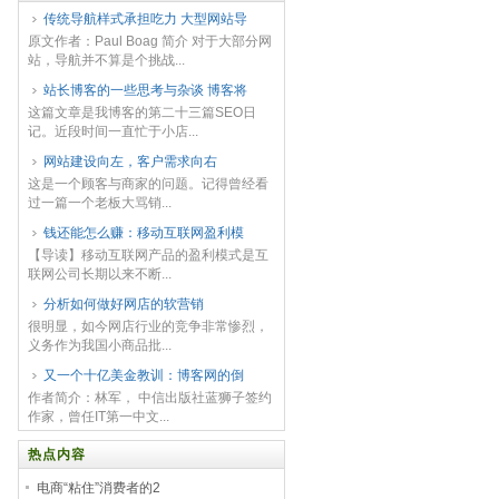
传统导航样式承担吃力 大型网站导
原文作者：Paul Boag 简介 对于大部分网
站，导航并不算是个挑战...
站长博客的一些思考与杂谈 博客将
这篇文章是我博客的第二十三篇SEO日
记。近段时间一直忙于小店...
网站建设向左，客户需求向右
这是一个顾客与商家的问题。记得曾经看
过一篇一个老板大骂销...
钱还能怎么赚：移动互联网盈利模
【导读】移动互联网产品的盈利模式是互
联网公司长期以来不断...
分析如何做好网店的软营销
很明显，如今网店行业的竞争非常惨烈，
义务作为我国小商品批...
又一个十亿美金教训：博客网的倒
作者简介：林军， 中信出版社蓝狮子签约
作家，曾任IT第一中文...
热点内容
电商“粘住”消费者的2