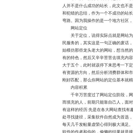
人并不是什么成功的站长，此文也不是
和犯错的总结，作为一个不成功的站长
弯路。因为我操作的是一个地方社区，
网站定位
关于定位，说得实际点就是网站为什
民服务的，其实这是一句正确的废话，
始模仿那些龙头老大的网站，想当然的
有的特色，然后又辛辛苦苦去填充内容
大于五个，此时就该停下来思考一下定
有资源的方向，然后分析消费群体和市
刚好匹配，那么你网站的定位基本就精
内容积累
千辛万苦度过了网站定位阶段，网站
而填充的人，前期只能靠自己人，面对
有这样的经历:先是在各大网站查找有
处寻找捷径，采集软件自然成为首选，
每天几千发帖量虚荣心得到极大满足。
软件的作者和你的，偷懒的结果就是接