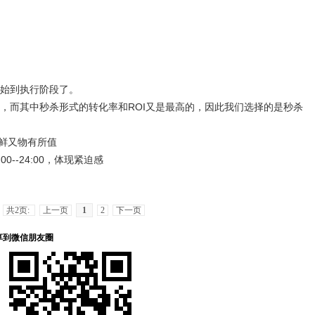
始到执行阶段了。
而其中秒杀形式的转化率和ROI又是最高的，因此我们选择的是秒杀
鲜又物有所值
--24:00，体现紧迫感
共2页:
上一页
1
2
下一页