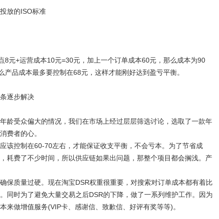
放的ISO标准
元+运营成本10元=30元，加上一个订单成本60元，那么成本为90
那么产品成本最多要控制在68元，这样才能刚好达到盈亏平衡。
条逐步解决
龄受众偏大的情况，我们在市场上经过层层筛选讨论，选取了一款年
消费者的心。
控制在60-70左右，才能保证收支平衡，不会亏本。为了节省成
，耗费了不少时间，所以供应链如果出问题，那整个项目都会搁浅。产
保质量过硬。现在淘宝DSR权重很重要，对搜索对订单成本都有着比
。同时为了避免大量交易之后DSR的下降，做了一系列维护工作。因为
来做增值服务(VIP卡、感谢信、致歉信、好评有奖等等)。