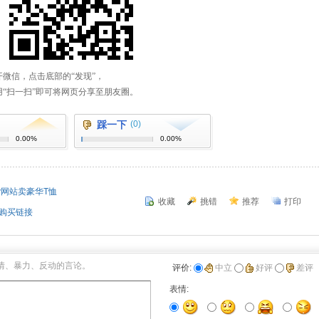
踩一下
(0)
0.00%
0.00%
gy网站卖豪华T恤
收藏
挑错
推荐
打印
品购买链接
情、暴力、反动的言论。
评价:
中立
好评
差评
表情: