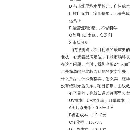
D 与市场平均水平相比，广告成本
E 推广无力，流量瓶颈，无法完成
运营上
F 运营流程混乱，不够科学
G每月ROI太低，负盈利
2 市场分析
目的很明确，项目初期的最重要的就
老板一心想着品牌定位，不顾市场环境
在这个问题。当时，我和老板2个人做
不是简单的把老板给到你的货卖出去，
什么产品，什么价格卖，怎么卖，这样
没有绝对矛盾关系，项目初期，曲线救
有了目的，你就知道该往哪里去做工
UV成本、UV转化率、订单成本，
A图片点击率：0.5%~1%
B点击成本：1.5~2元
C转化率：1%~3%
D订单成本：50~100