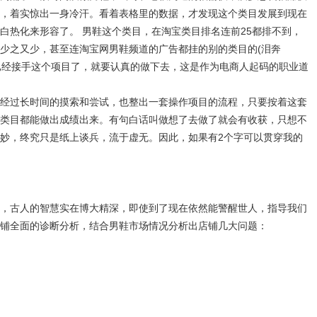
，着实惊出一身冷汗。看着表格里的数据，才发现这个类目发展到现在
白热化来形容了。 男鞋这个类目，在淘宝类目排名连前25都排不到，
少之又少，甚至连淘宝网男鞋频道的广告都挂的别的类目的(泪奔
然已经接手这个项目了，就要认真的做下去，这是作为电商人起码的职业道
过长时间的摸索和尝试，也整出一套操作项目的流程，只要按着这套
类目都能做出成绩出来。有句白话叫做想了去做了就会有收获，只想不
妙，终究只是纸上谈兵，流于虚无。因此，如果有2个字可以贯穿我的
古人的智慧实在博大精深，即使到了现在依然能警醒世人，指导我们
铺全面的诊断分析，结合男鞋市场情况分析出店铺几大问题：