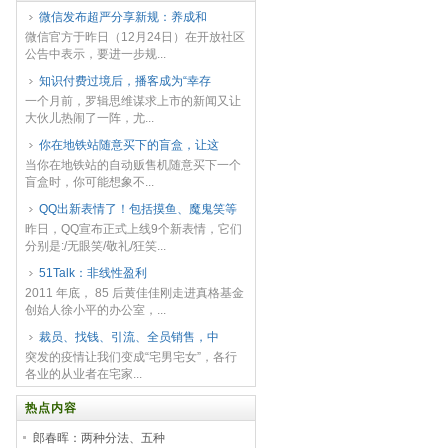
微信发布超严分享新规：​养成和
微信官方于昨日（12月24日）在开放社区
公告中表示，要进一步规...
知识付费过境后，播客成为“幸存
一个月前，罗辑思维谋求上市的新闻又让
大伙儿热闹了一阵，尤...
你在地铁站随意买下的盲盒，让这
当你在地铁站的自动贩售机随意买下一个
盲盒时，你可能想象不...
QQ出新表情了！包括摸鱼、魔鬼笑等
昨日，QQ宣布正式上线9个新表情，它们
分别是:/无眼笑/敬礼/狂笑...
51Talk：非线性盈利
2011 年底， 85 后黄佳佳刚走进真格基金
创始人徐小平的办公室，...
裁员、找钱、引流、全员销售，中
突发的疫情让我们变成“宅男宅女”，各行
各业的从业者在宅家...
热点内容
郎春晖：两种分法、五种