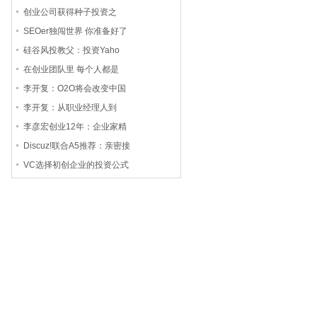
创业公司获得种子投资之
SEOer独闯世界 你准备好了
硅谷风投教父：投资Yaho
在创业团队里 每个人都是
李开复：O2O将会改变中国
李开复：从职业经理人到
李彦宏创业12年：企业家精
Discuz!联合A5推荐：亲密接
VC选择初创企业的投资公式