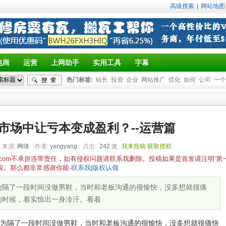
高级搜索
|
网站地图
电商
运营
上网助手
实用工具
字幕
热门标签:
站长
投资
企业
网站推广
优化
如何
公司
一个
市场中让亏本变成盈利？--运营篇
来源:
网络
作者:
yangyang
点击:
242 次
我来投稿
获取授权
yz.com不承担连带责任，如有侵权问题请联系我删除。投稿如果是首发请注明‘第
议。那么都非常感谢你能-
联系我|版权认领
为隔了一段时间没做男鞋，当时和老板沟通的很愉快，没多想就很痛
的时候，着实惊出一身冷汗。看着
隔了一段时间没做男鞋，当时和老板沟通的很愉快，没多想就很痛快