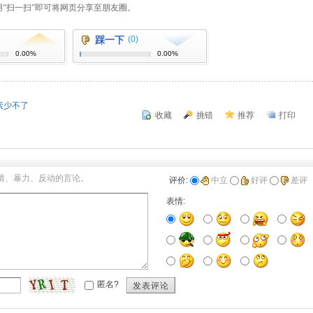
踩一下
(0)
0.00%
0.00%
素少不了
收藏
挑错
推荐
打印
情、暴力、反动的言论。
评价:
中立
好评
差评
表情:
匿名?
发表评论