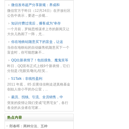
微信发布超严分享新规：​养成和
微信官方于昨日（12月24日）在开放社区
公告中表示，要进一步规...
知识付费过境后，播客成为“幸存
一个月前，罗辑思维谋求上市的新闻又让
大伙儿热闹了一阵，尤...
你在地铁站随意买下的盲盒，让这
当你在地铁站的自动贩售机随意买下一个
盲盒时，你可能想象不...
QQ出新表情了！包括摸鱼、魔鬼笑等
昨日，QQ宣布正式上线9个新表情，它们
分别是:/无眼笑/敬礼/狂笑...
51Talk：非线性盈利
2011 年底， 85 后黄佳佳刚走进真格基金
创始人徐小平的办公室，...
裁员、找钱、引流、全员销售，中
突发的疫情让我们变成“宅男宅女”，各行
各业的从业者在宅家...
热点内容
郎春晖：两种分法、五种