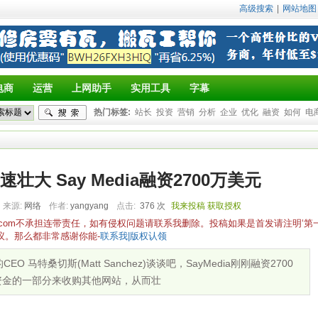
高级搜索
|
网站地图
电商
运营
上网助手
实用工具
字幕
热门标签:
站长
投资
营销
分析
企业
优化
融资
如何
电
大 Say Media融资2700万美元
来源:
网络
作者:
yangyang
点击:
376 次
我来投稿
获取授权
yz.com不承担连带责任，如有侵权问题请联系我删除。投稿如果是首发请注明‘第
议。那么都非常感谢你能-
联系我|版权认领
EO 马特桑切斯(Matt Sanchez)谈谈吧，SayMedia刚刚融资2700
笔资金的一部分来收购其他网站，从而壮