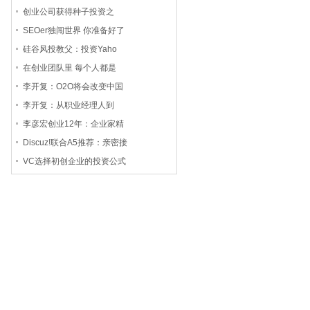
创业公司获得种子投资之
SEOer独闯世界 你准备好了
硅谷风投教父：投资Yaho
在创业团队里 每个人都是
李开复：O2O将会改变中国
李开复：从职业经理人到
李彦宏创业12年：企业家精
Discuz!联合A5推荐：亲密接
VC选择初创企业的投资公式