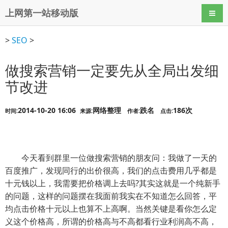
上网第一站移动版
导航
>
SEO
>
做搜索营销一定要先从全局出发细
节改进
2014-10-20 16:06
网络整理
跌名
186次
时间:
来源:
作者:
点击:
今天看到群里一位做搜索营销的朋友问：我做了一天的
百度推广，发现同行的出价很高，我们的点击费用几乎都是
十元钱以上，我需要把价格调上去吗?其实这就是一个纯新手
的问题，这样的问题摆在我面前我实在不知道怎么回答，平
均点击价格十元以上也算不上高啊。当然关键是看你怎么定
义这个价格高，所谓的价格高与不高都看行业利润高不高，